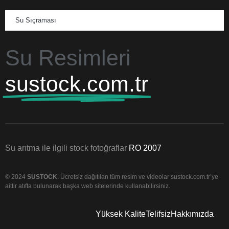
Su Sıçraması
Su Resimleri
sustock.com.tr
Su arıtma ile ilgili stock fotoğraflar
RO 2007
© 2024
SUSTOCK
. Ücretsiz dağıtılan tüm resim ve videolar sustock.com.tr’ye
aittir atıfta bulunarak başka web sitelerinde kullanabilirsiniz.
Yüksek Kalite
Telifsiz
Hakkımızda