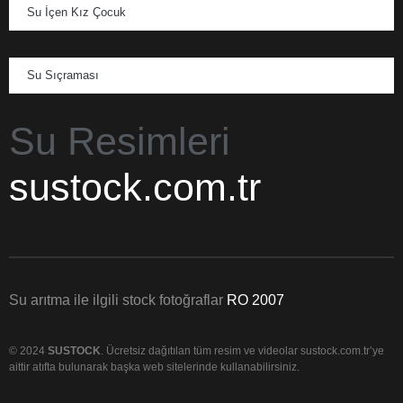
Su İçen Kız Çocuk
Su Sıçraması
Su Resimleri
sustock.com.tr
Su arıtma ile ilgili stock fotoğraflar
RO 2007
© 2024
SUSTOCK
. Ücretsiz dağıtılan tüm resim ve videolar sustock.com.tr’ye
aittir atıfta bulunarak başka web sitelerinde kullanabilirsiniz.