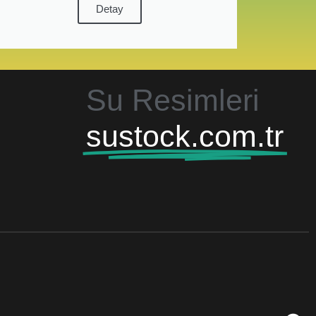
Detay
Su Resimleri
sustock.com.tr