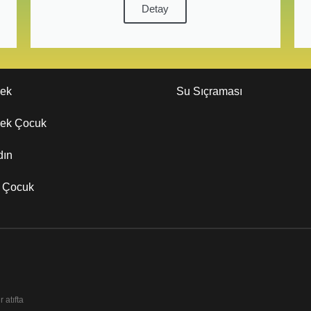
Detay
kek
Su Sıçraması
kek Çocuk
dın
z Çocuk
 atıfta