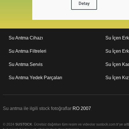
Detay
Su Arıtma Cihazı
Su İçen Er
Su Arıtma Filtreleri
Su İçen Er
Su Arıtma Servis
Su İçen Ka
Su Arıtma Yedek Parçaları
Su İçen Kı
Su arıtma ile ilgili stock fotoğraflar
RO 2007
© 2024
SUSTOCK
. Ücretsiz dağıtılan tüm resim ve videolar sustock.com.tr’ye aittir