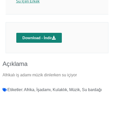
Su İçen Erkek
Download - İndir
Açıklama
Afrikalı iş adamı müzik dinlerken su içiyor
Etiketler:
Afrika
,
İşadamı
,
Kulaklık
,
Müzik
,
Su bardağı