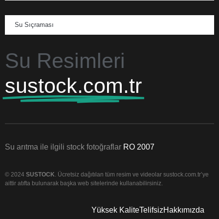
Su Sıçraması
Su Resimleri
sustock.com.tr
Su arıtma ile ilgili stock fotoğraflar
RO 2007
© 2024
SUSTOCK
. Ücretsiz dağıtılan tüm resim ve videolar sustock.com.tr’ye
aittir atıfta bulunarak başka web sitelerinde kullanabilirsiniz.
Yüksek Kalite
Telifsiz
Hakkımızda