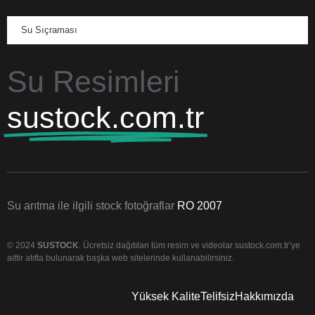
Su Sıçraması
Su Resimleri
sustock.com.tr
Su arıtma ile ilgili stock fotoğraflar
RO 2007
© 2024
SUSTOCK
. Ücretsiz dağıtılan tüm resim ve videolar sustock.com.tr’ye
aittir atıfta bulunarak başka web sitelerinde kullanabilirsiniz.
Yüksek Kalite
Telifsiz
Hakkımızda