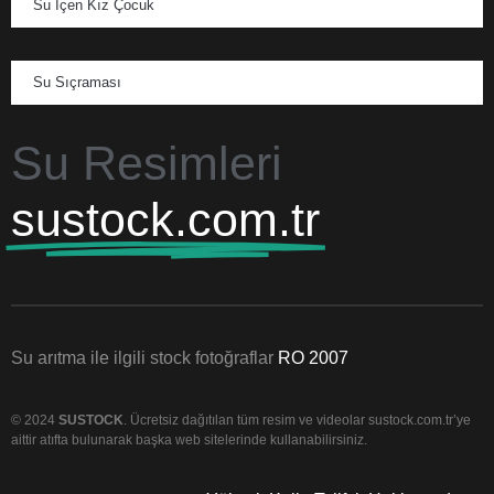
Su İçen Kız Çocuk
Su Sıçraması
Su Resimleri
sustock.com.tr
Su arıtma ile ilgili stock fotoğraflar
RO 2007
© 2024
SUSTOCK
. Ücretsiz dağıtılan tüm resim ve videolar sustock.com.tr’ye
aittir atıfta bulunarak başka web sitelerinde kullanabilirsiniz.