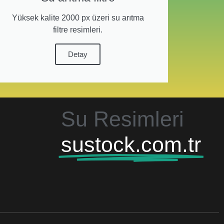
Yüksek kalite 2000 px üzeri su arıtma
filtre resimleri.
Detay
Su Resimleri
sustock.com.tr