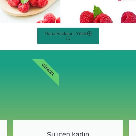
Daha Fazlasını Yükle
GÜNCEL
Su içen kadın