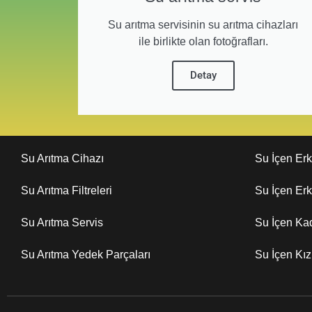
Su arıtma servisinin su arıtma cihazları
ile birlikte olan fotoğrafları.
Detay
Su Arıtma Cihazı
Su İçen Er
Su Arıtma Filtreleri
Su İçen Er
Su Arıtma Servis
Su İçen Ka
Su Arıtma Yedek Parçaları
Su İçen Kı