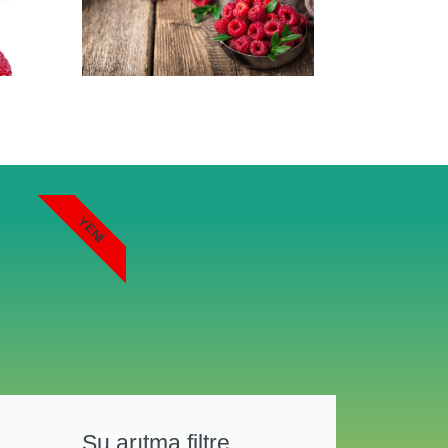
YENI
Su arıtma filtre