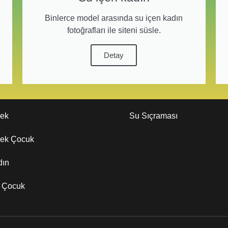
Binlerce model arasında su içen kadın
fotoğrafları ile siteni süsle.
Detay
kek
Su Sıçraması
kek Çocuk
dın
z Çocuk