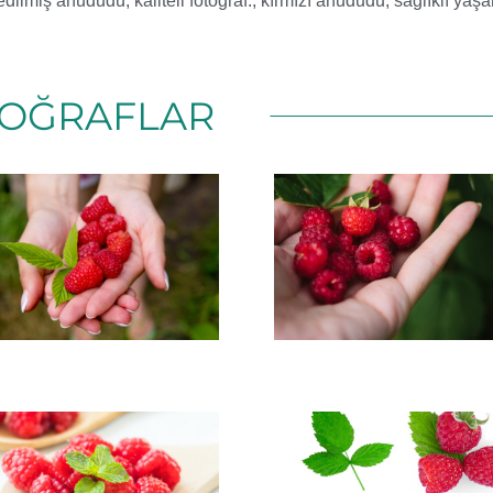
 edilmiş ahududu
,
kaliteli fotoğraf.
,
kırmızı ahududu
,
sağlıklı yaş
OĞRAFLAR