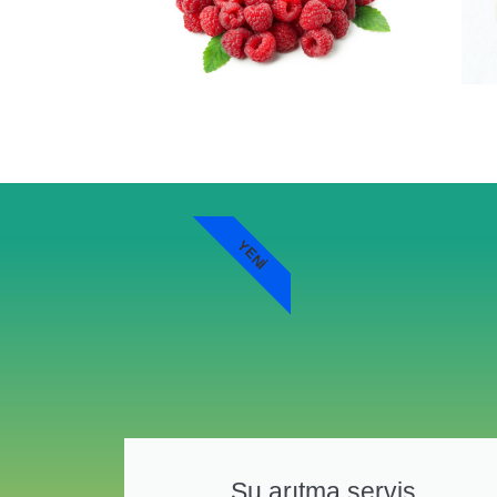
YENI
Su arıtma servis