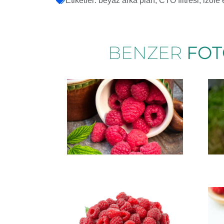
Etiketler:
beyaz arka plan
,
CTO filtresi
,
izole
BENZER
FOT