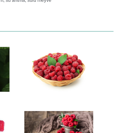
am
,
su arıtma
,
sulu meyve