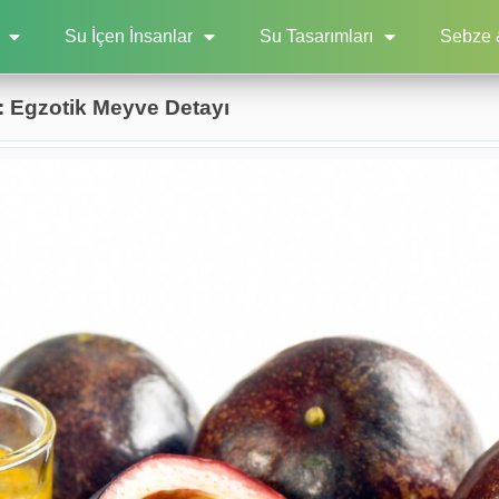
Su İçen İnsanlar
Su Tasarımları
Sebze 
: Egzotik Meyve Detayı