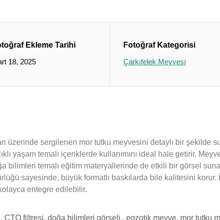
toğraf Ekleme Tarihi
Fotoğraf Kategorisi
rt 18, 2025
Çarkıfelek Meyvesi
lan üzerinde sergilenen mor tutku meyvesini detaylı bir şekilde s
ağlıklı yaşam temalı içeriklerde kullanımını ideal hale getirir. Me
 bilimleri temalı eğitim materyallerinde de etkili bir görsel sunar
lüğü sayesinde, büyük formatlı baskılarda bile kalitesini korur.
olayca entegre edilebilir.
i
,
CTO filtresi
,
doğa bilimleri görseli.
,
egzotik meyve
,
mor tutku 