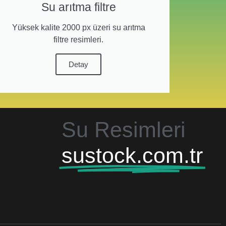
Su arıtma filtre
Yüksek kalite 2000 px üzeri su arıtma
filtre resimleri.
Detay
Su Resimleri
sustock.com.tr