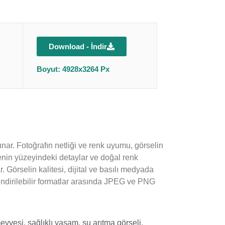
Download - İndir
Boyut: 4928x3264 Px
unar. Fotoğrafın netliği ve renk uyumu, görselin
yvenin yüzeyindeki detaylar ve doğal renk
. Görselin kalitesi, dijital ve basılı medyada
 İndirilebilir formatlar arasında JPEG ve PNG
meyvesi
,
sağlıklı yaşam
,
su arıtma görseli
,