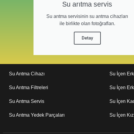
Su arıtma servis
Su arıtma servisinin su arıtma cihazları
ile birlikte olan fotoğrafları.
Detay
Su Arıtma Cihazı
Su İçen Er
Su Arıtma Filtreleri
Su İçen Er
Su Arıtma Servis
Su İçen Ka
Su Arıtma Yedek Parçaları
Su İçen Kı