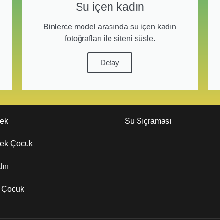
Su içen kadın
Binlerce model arasında su içen kadın
fotoğrafları ile siteni süsle.
Detay
kek
Su Sıçraması
kek Çocuk
dın
z Çocuk