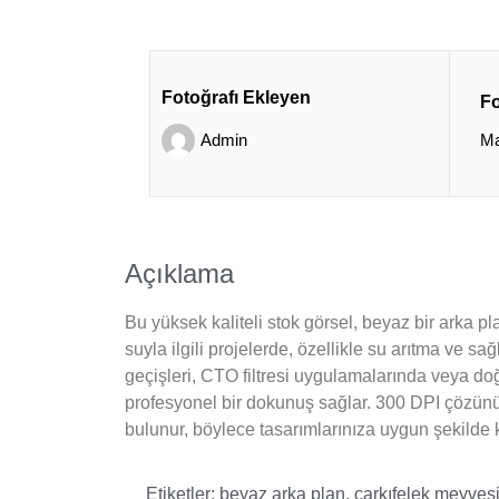
Fotoğrafı Ekleyen
Fo
Admin
Ma
Açıklama
Bu yüksek kaliteli stok görsel, beyaz bir arka p
suyla ilgili projelerde, özellikle su arıtma ve s
geçişleri, CTO filtresi uygulamalarında veya doğa
profesyonel bir dokunuş sağlar. 300 DPI çözünür
bulunur, böylece tasarımlarınıza uygun şekilde k
Etiketler:
beyaz arka plan
,
çarkıfelek meyves