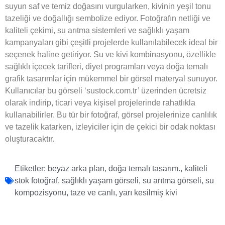
suyun saf ve temiz doğasını vurgularken, kivinin yeşil tonu
tazeliği ve doğallığı sembolize ediyor. Fotoğrafın netliği ve
kaliteli çekimi, su arıtma sistemleri ve sağlıklı yaşam
kampanyaları gibi çeşitli projelerde kullanılabilecek ideal bir
seçenek haline getiriyor. Su ve kivi kombinasyonu, özellikle
sağlıklı içecek tarifleri, diyet programları veya doğa temalı
grafik tasarımlar için mükemmel bir görsel materyal sunuyor.
Kullanıcılar bu görseli ‘sustock.com.tr’ üzerinden ücretsiz
olarak indirip, ticari veya kişisel projelerinde rahatlıkla
kullanabilirler. Bu tür bir fotoğraf, görsel projelerinize canlılık
ve tazelik katarken, izleyiciler için de çekici bir odak noktası
oluşturacaktır.
Etiketler:
beyaz arka plan
,
doğa temalı tasarım.
,
kaliteli
stok fotoğraf
,
sağlıklı yaşam görseli
,
su arıtma görseli
,
su
kompozisyonu
,
taze ve canlı
,
yarı kesilmiş kivi