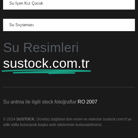
Su İçen Kız Çocuk
Su Sıçraması
Su Resimleri
sustock.com.tr
Su arıtma ile ilgili stock fotoğraflar
RO 2007
© 2024
SUSTOCK
. Ücretsiz dağıtılan tüm resim ve videolar sustock.com.tr’ye
aittir atıfta bulunarak başka web sitelerinde kullanabilirsiniz.