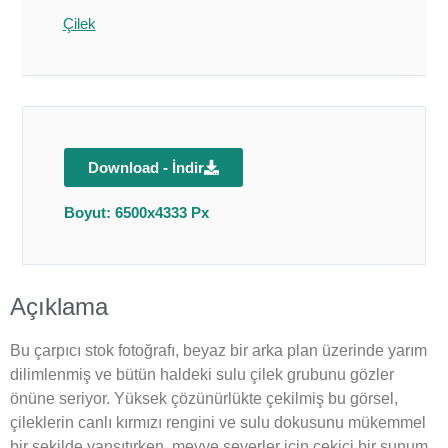
Çilek
Download - İndir
Boyut: 6500x4333 Px
Açıklama
Bu çarpıcı stok fotoğrafı, beyaz bir arka plan üzerinde yarım
dilimlenmiş ve bütün haldeki sulu çilek grubunu gözler
önüne seriyor. Yüksek çözünürlükte çekilmiş bu görsel,
çileklerin canlı kırmızı rengini ve sulu dokusunu mükemmel
bir şekilde yansıtırken, meyve severler için çekici bir sunum