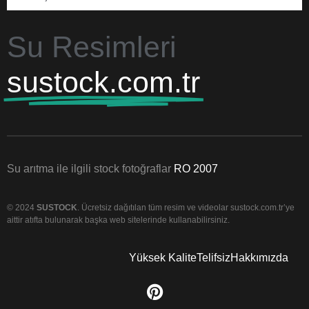
Su Resimleri
sustock.com.tr
Su arıtma ile ilgili stock fotoğraflar
RO 2007
© 2024
SUSTOCK
. Ücretsiz dağıtılan tüm resim ve videolar sustock.com.tr’ye
aittir atıfta bulunarak başka web sitelerinde kullanabilirsiniz.
Yüksek Kalite
Telifsiz
Hakkımızda