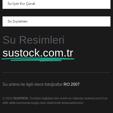
Su İçen Kız Çocuk
Su Sıçraması
Su Resimleri
sustock.com.tr
Su arıtma ile ilgili stock fotoğraflar
RO 2007
© 2024
SUSTOCK
. Ücretsiz dağıtılan tüm resim ve videolar sustock.com.tr’ye
aittir atıfta bulunarak başka web sitelerinde kullanabilirsiniz.