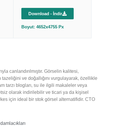
Download - İndir
Boyut: 4652x4755 Px
la canlandırılmıştır. Görselin kalitesi,
n tazeliğini ve doğallığını vurgulayarak, özellikle
m tarzı blogları, su ile ilgili makaleler veya
z olarak indirilebilir ve ticari ya da kişisel
es için ideal bir stok görsel alternatifidir. CTO
 damlacıkları