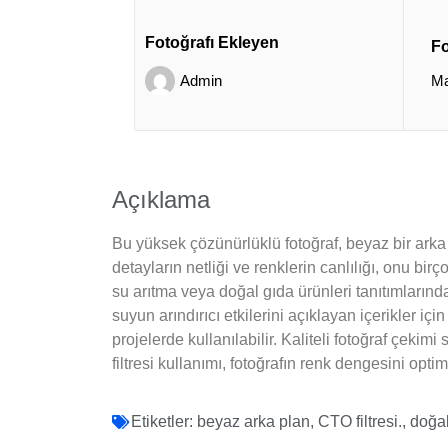
Fotoğrafı Ekleyen
Fo
Admin
Ma
Açıklama
Bu yüksek çözünürlüklü fotoğraf, beyaz bir arka p
detayların netliği ve renklerin canlılığı, onu birç
su arıtma veya doğal gıda ürünleri tanıtımlarında e
suyun arındırıcı etkilerini açıklayan içerikler iç
projelerde kullanılabilir. Kaliteli fotoğraf çekim
filtresi kullanımı, fotoğrafın renk dengesini op
Etiketler:
beyaz arka plan
,
CTO filtresi.
,
doğal