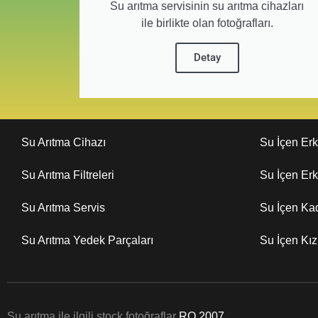
Su arıtma servisinin su arıtma cihazları
ile birlikte olan fotoğrafları.
Detay
Su Arıtma Cihazı
Su İçen Er
Su Arıtma Filtreleri
Su İçen Er
Su Arıtma Servis
Su İçen Ka
Su Arıtma Yedek Parçaları
Su İçen Kı
Su arıtma ile ilgili stock fotoğraflar
RO 2007