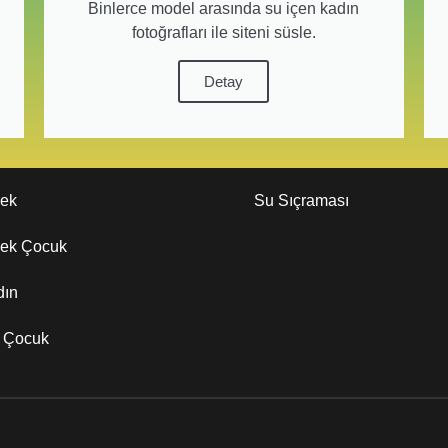
Binlerce model arasında su içen kadın
fotoğrafları ile siteni süsle.
Detay
kek
Su Sıçraması
kek Çocuk
dın
z Çocuk