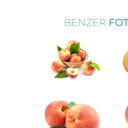
BENZER
FO