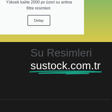
Yüksek kalite 2000 px üzeri su arıtma
filtre resimleri.
Detay
Su Resimleri
sustock.com.tr