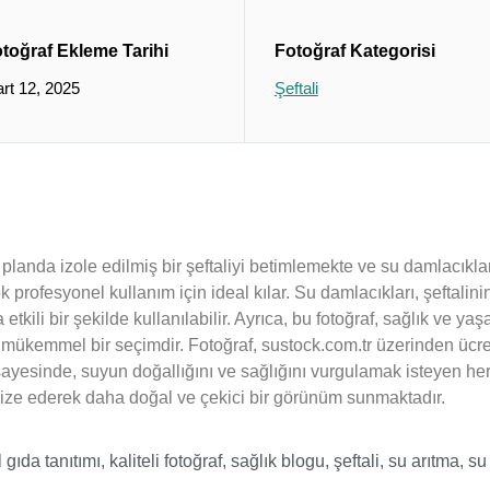
toğraf Ekleme Tarihi
Fotoğraf Kategorisi
rt 12, 2025
Şeftali
landa izole edilmiş bir şeftaliyi betimlemekte ve su damlacıklarıy
ok profesyonel kullanım için ideal kılar. Su damlacıkları, şeftalini
tkili bir şekilde kullanılabilir. Ayrıca, bu fotoğraf, sağlık ve yaşa
in mükemmel bir seçimdir. Fotoğraf, sustock.com.tr üzerinden ücretsi
i sayesinde, suyun doğallığını ve sağlığını vurgulamak isteyen herk
timize ederek daha doğal ve çekici bir görünüm sunmaktadır.
 gıda tanıtımı
,
kaliteli fotoğraf
,
sağlık blogu
,
şeftali
,
su arıtma
,
su