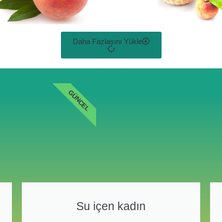
Daha Fazlasını Yükle
GÜNCEL
Su içen kadın