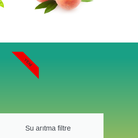
YENI
Su arıtma filtre