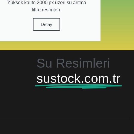
Yüksek kalite 2000 px üzeri su arıtma
filtre resimleri.
Detay
Su Resimleri
sustock.com.tr