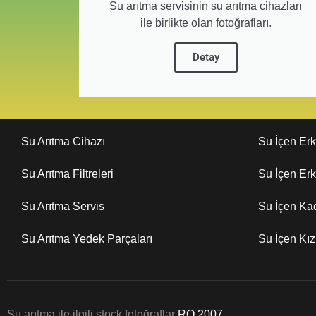
Su arıtma servisinin su arıtma cihazları
ile birlikte olan fotoğrafları.
Detay
Su Arıtma Cihazı
Su İçen Er
Su Arıtma Filtreleri
Su İçen Er
Su Arıtma Servis
Su İçen Ka
Su Arıtma Yedek Parçaları
Su İçen Kı
Su arıtma ile ilgili stock fotoğraflar
RO 2007