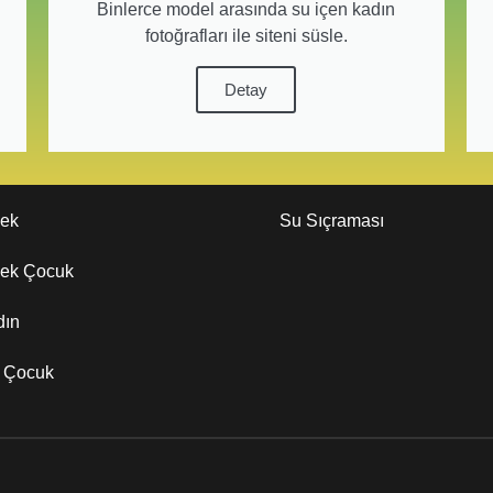
Binlerce model arasında su içen kadın
fotoğrafları ile siteni süsle.
Detay
kek
Su Sıçraması
kek Çocuk
dın
z Çocuk