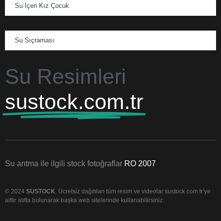
Su İçen Kız Çocuk
Su Sıçraması
Su Resimleri
sustock.com.tr
Su arıtma ile ilgili stock fotoğraflar
RO 2007
© 2024
SUSTOCK
. Ücretsiz dağıtılan tüm resim ve videolar sustock.com.tr’ye
aittir atıfta bulunarak başka web sitelerinde kullanabilirsiniz.