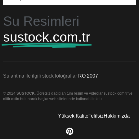
Su Resimleri
sustock.com.tr
Su arıtma ile ilgili stock fotoğraflar
RO 2007
© 2024
SUSTOCK
. Ücretsiz dağıtılan tüm resim ve videolar sustock.com.tr’ye
aittir atıfta bulunarak başka web sitelerinde kullanabilirsiniz.
Yüksek Kalite
Telifsiz
Hakkımızda