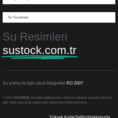
Su Sıçraması
Su Resimleri
sustock.com.tr
Su arıtma ile ilgili stock fotoğraflar
RO 2007
© 2024
SUSTOCK
. Ücretsiz dağıtılan tüm resim ve videolar sustock.com.tr’ye
aittir atıfta bulunarak başka web sitelerinde kullanabilirsiniz.
Yüksek Kalite
Telifsiz
Hakkımızda