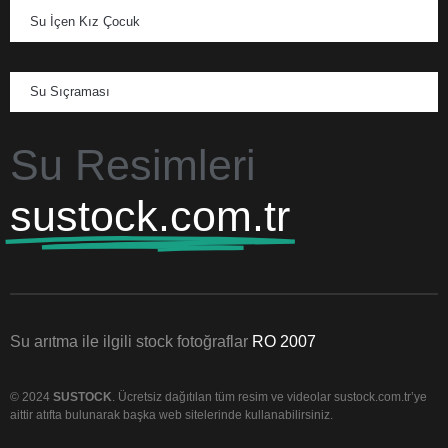
Su İçen Kız Çocuk
Su Sıçraması
Su Resimleri
sustock.com.tr
Su arıtma ile ilgili stock fotoğraflar
RO 2007
© 2024
SUSTOCK
. Ücretsiz dağıtılan tüm resim ve videolar sustock.com.tr’ye
aittir atıfta bulunarak başka web sitelerinde kullanabilirsiniz.