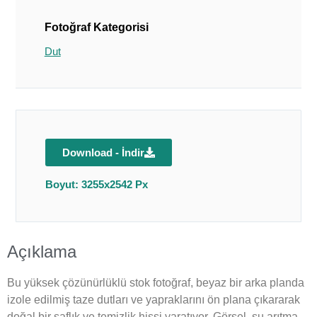
Fotoğraf Kategorisi
Dut
Download - İndir
Boyut: 3255x2542 Px
Açıklama
Bu yüksek çözünürlüklü stok fotoğraf, beyaz bir arka planda
izole edilmiş taze dutları ve yapraklarını ön plana çıkararak
doğal bir saflık ve temizlik hissi yaratıyor. Görsel, su arıtma