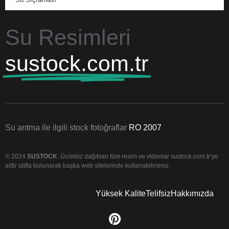
Su Resimleri
sustock.com.tr
Su arıtma ile ilgili stock fotoğraflar
RO 2007
© 2024
SUSTOCK
. Ücretsiz dağıtılan tüm resim ve videolar sustock.com.tr’ye
aittir atıfta bulunarak başka web sitelerinde kullanabilirsiniz.
Yüksek Kalite
Telifsiz
Hakkımızda