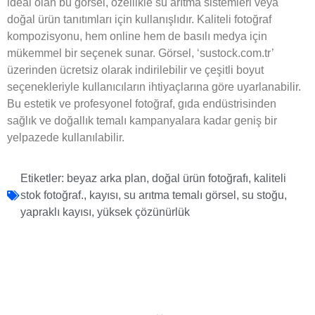
ideal olan bu görsel, özellikle su arıtma sistemleri veya
doğal ürün tanıtımları için kullanışlıdır. Kaliteli fotoğraf
kompozisyonu, hem online hem de basılı medya için
mükemmel bir seçenek sunar. Görsel, ‘sustock.com.tr’
üzerinden ücretsiz olarak indirilebilir ve çeşitli boyut
seçenekleriyle kullanıcıların ihtiyaçlarına göre uyarlanabilir.
Bu estetik ve profesyonel fotoğraf, gıda endüstrisinden
sağlık ve doğallık temalı kampanyalara kadar geniş bir
yelpazede kullanılabilir.
Etiketler:
beyaz arka plan
,
doğal ürün fotoğrafı
,
kaliteli
stok fotoğraf.
,
kayısı
,
su arıtma temalı görsel
,
su stoğu
,
yapraklı kayısı
,
yüksek çözünürlük