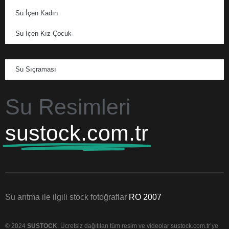
Su İçen Kadın
Su İçen Kız Çocuk
Su Sıçraması
Su Resimleri
sustock.com.tr
Su arıtma ile ilgili stock fotoğraflar
RO 2007
© 2024
SUSTOCK
. Ücretsiz dağıtılan tüm resim ve videolar sustock.com.tr’ye