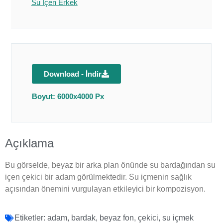
Su İçen Erkek
Download - İndir
Boyut: 6000x4000 Px
Açıklama
Bu görselde, beyaz bir arka plan önünde su bardağından su
içen çekici bir adam görülmektedir. Su içmenin sağlık
açısından önemini vurgulayan etkileyici bir kompozisyon.
Etiketler:
adam
,
bardak
,
beyaz fon
,
çekici
,
su içmek