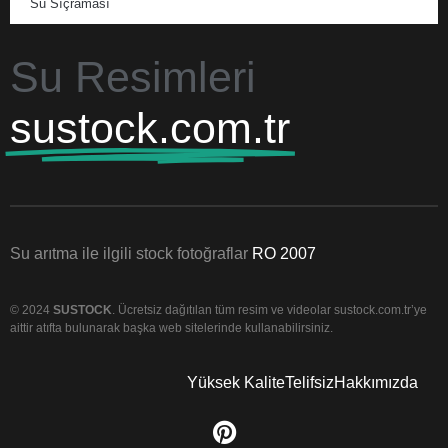
Su Sıçraması
Su Resimleri
sustock.com.tr
Su arıtma ile ilgili stock fotoğraflar
RO 2007
© 2024
SUSTOCK
. Ücretsiz dağıtılan tüm resim ve videolar sustock.com.tr’ye
aittir atıfta bulunarak başka web sitelerinde kullanabilirsiniz.
Yüksek Kalite
Telifsiz
Hakkımızda