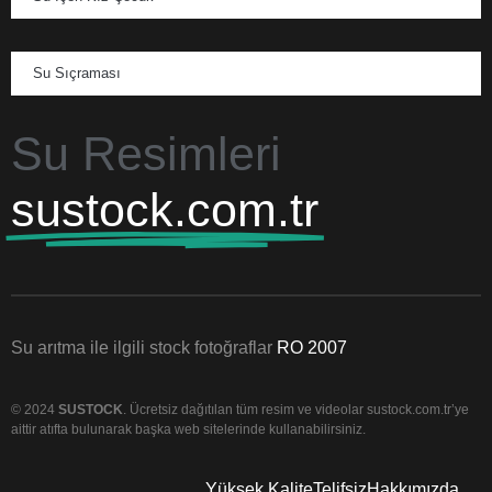
Su Sıçraması
Su Resimleri
sustock.com.tr
Su arıtma ile ilgili stock fotoğraflar
RO 2007
© 2024
SUSTOCK
. Ücretsiz dağıtılan tüm resim ve videolar sustock.com.tr’ye
aittir atıfta bulunarak başka web sitelerinde kullanabilirsiniz.
Yüksek Kalite
Telifsiz
Hakkımızda