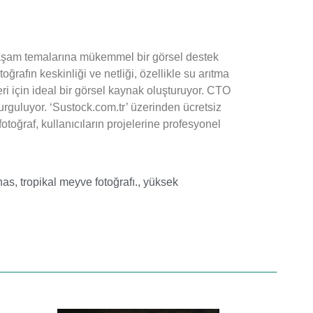
lı yaşam temalarına mükemmel bir görsel destek
ğrafın keskinliği ve netliği, özellikle su arıtma
eri için ideal bir görsel kaynak oluşturuyor. CTO
 vurguluyor. ‘Sustock.com.tr’ üzerinden ücretsiz
fotoğraf, kullanıcıların projelerine profesyonel
nas
,
tropikal meyve fotoğrafı.
,
yüksek