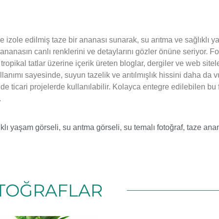
inde izole edilmiş taze bir ananası sunarak, su arıtma ve sağlık
ananasın canlı renklerini ve detaylarını gözler önüne seriyor. Foto
ropikal tatlar üzerine içerik üreten bloglar, dergiler ve web sitel
i kullanımı sayesinde, suyun tazelik ve arıtılmışlık hissini daha da
de ticari projelerde kullanılabilir. Kolayca entegre edilebilen bu 
.
ıklı yaşam görseli
,
su arıtma görseli
,
su temalı fotoğraf
,
taze ana
TOĞRAFLAR