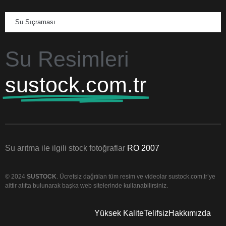
Su Sıçraması
Su Resimleri
sustock.com.tr
Su arıtma ile ilgili stock fotoğraflar
RO 2007
© 2024
SUSTOCK
. Ücretsiz dağıtılan tüm resim ve videolar sustock.com.tr’ye
aittir atıfta bulunarak başka web sitelerinde kullanabilirsiniz.
Yüksek Kalite
Telifsiz
Hakkımızda