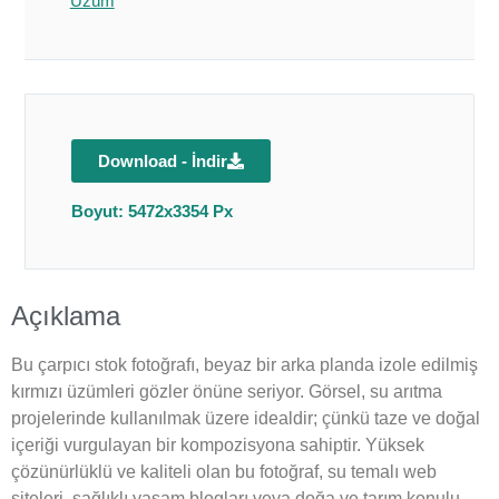
Üzüm
Download - İndir
Boyut: 5472x3354 Px
Açıklama
Bu çarpıcı stok fotoğrafı, beyaz bir arka planda izole edilmiş
kırmızı üzümleri gözler önüne seriyor. Görsel, su arıtma
projelerinde kullanılmak üzere idealdir; çünkü taze ve doğal
içeriği vurgulayan bir kompozisyona sahiptir. Yüksek
çözünürlüklü ve kaliteli olan bu fotoğraf, su temalı web
siteleri, sağlıklı yaşam blogları veya doğa ve tarım konulu