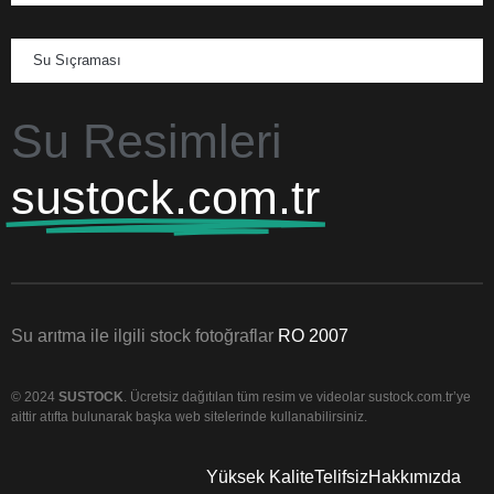
Su Sıçraması
Su Resimleri
sustock.com.tr
Su arıtma ile ilgili stock fotoğraflar
RO 2007
© 2024
SUSTOCK
. Ücretsiz dağıtılan tüm resim ve videolar sustock.com.tr’ye
aittir atıfta bulunarak başka web sitelerinde kullanabilirsiniz.
Yüksek Kalite
Telifsiz
Hakkımızda