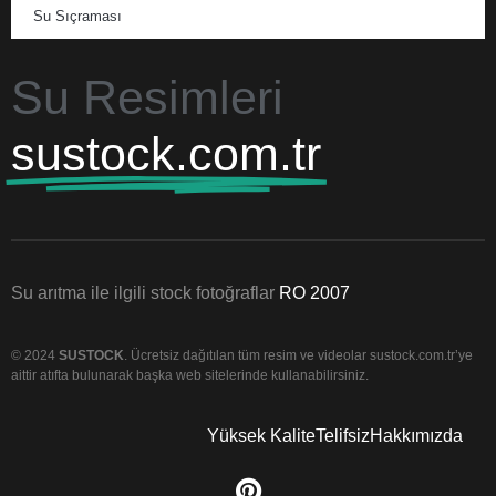
Su Sıçraması
Su Resimleri
sustock.com.tr
Su arıtma ile ilgili stock fotoğraflar
RO 2007
© 2024
SUSTOCK
. Ücretsiz dağıtılan tüm resim ve videolar sustock.com.tr’ye
aittir atıfta bulunarak başka web sitelerinde kullanabilirsiniz.
Yüksek Kalite
Telifsiz
Hakkımızda