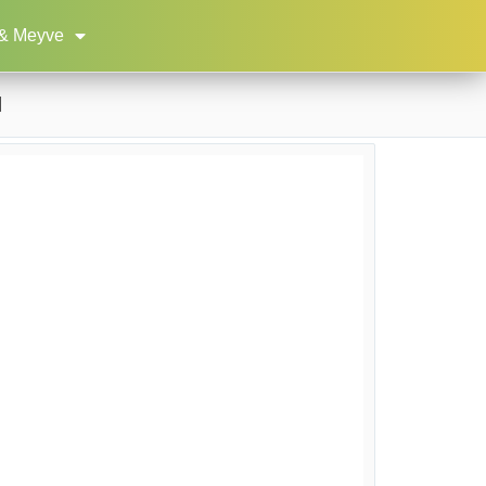
& Meyve
l