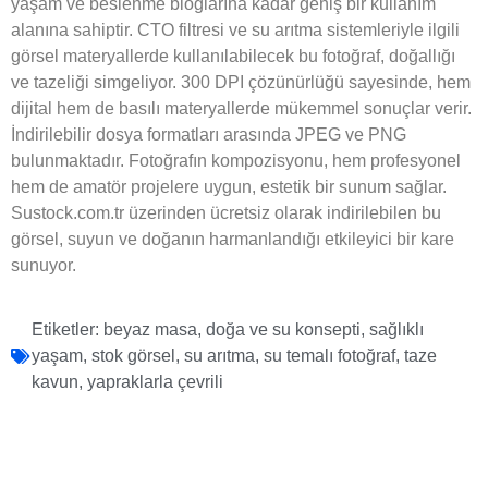
yaşam ve beslenme bloglarına kadar geniş bir kullanım
alanına sahiptir. CTO filtresi ve su arıtma sistemleriyle ilgili
görsel materyallerde kullanılabilecek bu fotoğraf, doğallığı
ve tazeliği simgeliyor. 300 DPI çözünürlüğü sayesinde, hem
dijital hem de basılı materyallerde mükemmel sonuçlar verir.
İndirilebilir dosya formatları arasında JPEG ve PNG
bulunmaktadır. Fotoğrafın kompozisyonu, hem profesyonel
hem de amatör projelere uygun, estetik bir sunum sağlar.
Sustock.com.tr üzerinden ücretsiz olarak indirilebilen bu
görsel, suyun ve doğanın harmanlandığı etkileyici bir kare
sunuyor.
Etiketler:
beyaz masa
,
doğa ve su konsepti
,
sağlıklı
yaşam
,
stok görsel
,
su arıtma
,
su temalı fotoğraf
,
taze
kavun
,
yapraklarla çevrili