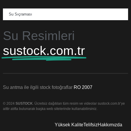
Su Sıçraması
Su Resimleri
sustock.com.tr
Su arıtma ile ilgili stock fotoğraflar
RO 2007
© 2024
SUSTOCK
. Ücretsiz dağıtılan tüm resim ve videolar sustock.com.tr’ye
aittir atıfta bulunarak başka web sitelerinde kullanabilirsiniz.
Yüksek Kalite
Telifsiz
Hakkımızda