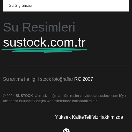
Su Sıçraması
Su Resimleri
sustock.com.tr
Su arıtma ile ilgili stock fotoğraflar
RO 2007
© 2024
SUSTOCK
. Ücretsiz dağıtılan tüm resim ve videolar sustock.com.tr’ye
aittir atıfta bulunarak başka web sitelerinde kullanabilirsiniz.
Yüksek Kalite
Telifsiz
Hakkımızda