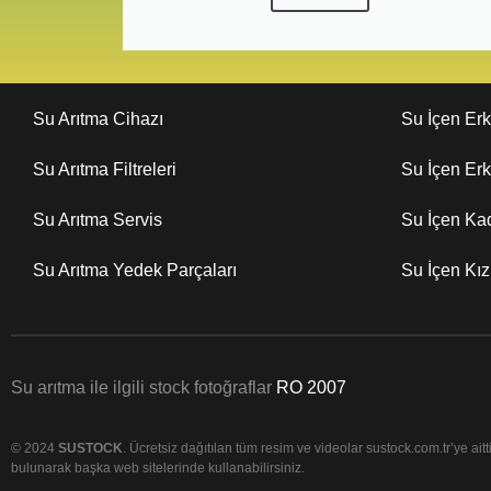
Su Arıtma Cihazı
Su İçen Er
Su Arıtma Filtreleri
Su İçen Er
Su Arıtma Servis
Su İçen Ka
Su Arıtma Yedek Parçaları
Su İçen Kı
Su arıtma ile ilgili stock fotoğraflar
RO 2007
© 2024
SUSTOCK
. Ücretsiz dağıtılan tüm resim ve videolar sustock.com.tr’ye aittir
bulunarak başka web sitelerinde kullanabilirsiniz.