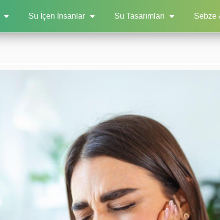
Su İçen İnsanlar
Su Tasarımları
Sebze 