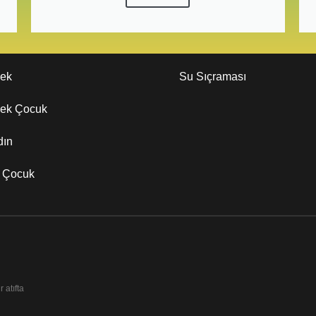
kek
Su Sıçraması
kek Çocuk
dın
z Çocuk
 atıfta