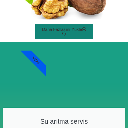
Daha Fazlasını Yükle
YENI
Su arıtma servis