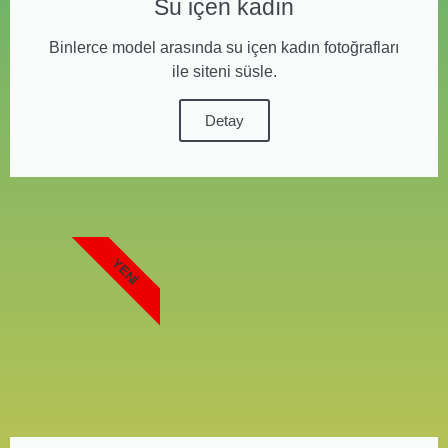
Su içen kadın
Binlerce model arasında su içen kadın fotoğrafları
ile siteni süsle.
Detay
YENI