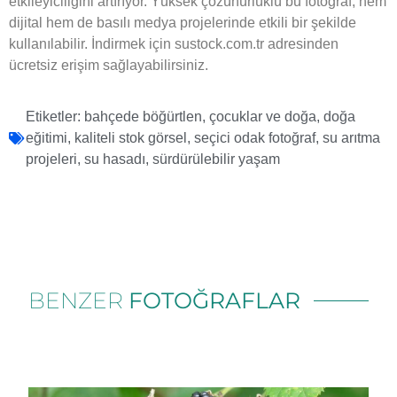
etkileyiciliğini artırıyor. Yüksek çözünürlüklü bu fotoğraf, hem
dijital hem de basılı medya projelerinde etkili bir şekilde
kullanılabilir. İndirmek için sustock.com.tr adresinden
ücretsiz erişim sağlayabilirsiniz.
Etiketler:
bahçede böğürtlen
,
çocuklar ve doğa
,
doğa
eğitimi
,
kaliteli stok görsel
,
seçici odak fotoğraf
,
su arıtma
projeleri
,
su hasadı
,
sürdürülebilir yaşam
BENZER
FOTOĞRAFLAR