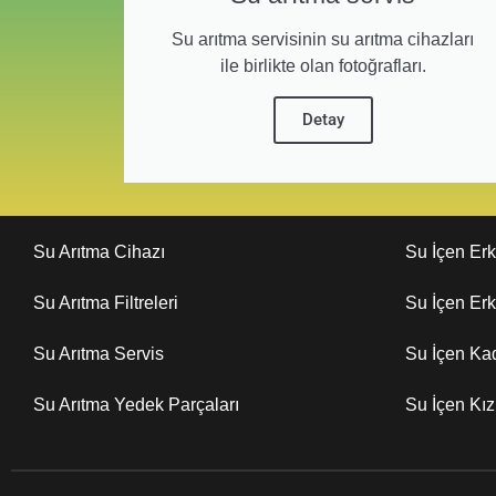
Su arıtma servisinin su arıtma cihazları
ile birlikte olan fotoğrafları.
Detay
Su Arıtma Cihazı
Su İçen Er
Su Arıtma Filtreleri
Su İçen Er
Su Arıtma Servis
Su İçen Ka
Su Arıtma Yedek Parçaları
Su İçen Kı