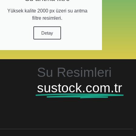
Yüksek kalite 2000 px üzeri su arıtma
filtre resimleri.
Detay
Su Resimleri
sustock.com.tr