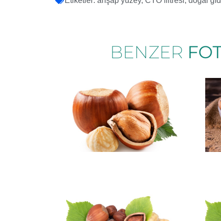
Etiketler:
ahşap yüzey
,
CTO filtresi
,
doğal gı
BENZER
FO