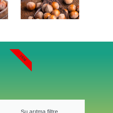
YENI
Su arıtma filtre