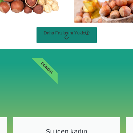
Daha Fazlasını Yükle
GÜNCEL
Su içen kadın