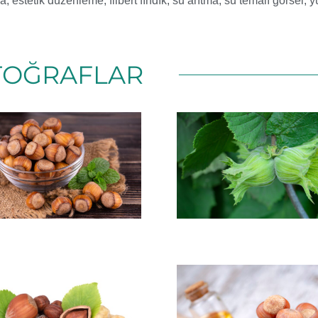
da
,
estetik düzenleme
,
filbert fındık
,
su arıtma
,
su temalı görsel
,
y
TOĞRAFLAR