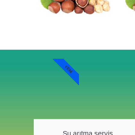
YENI
Su arıtma servis