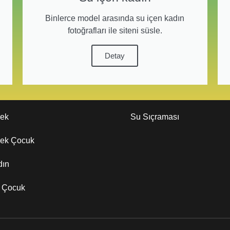
Binlerce model arasında su içen kadın
fotoğrafları ile siteni süsle.
Detay
kek
Su Sıçraması
kek Çocuk
dın
z Çocuk