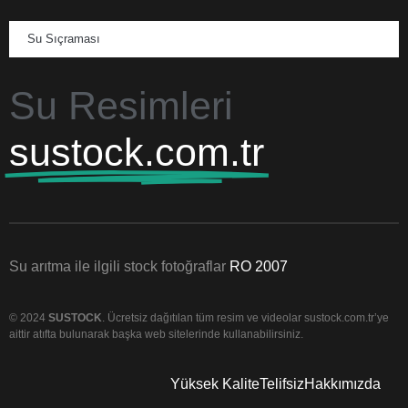
Su Sıçraması
Su Resimleri
sustock.com.tr
Su arıtma ile ilgili stock fotoğraflar
RO 2007
© 2024
SUSTOCK
. Ücretsiz dağıtılan tüm resim ve videolar sustock.com.tr’ye
aittir atıfta bulunarak başka web sitelerinde kullanabilirsiniz.
Yüksek Kalite
Telifsiz
Hakkımızda