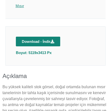
Mısır
Download - İndir
Boyut: 5119x3413 Px
Açıklama
Bu yüksek kaliteli stok görsel, doğal ortamda bulunan mısır
tanelerinin bir tahta kaşık içerisinde sunulmasını ve kenevir
çuvallarıyla çevrelenmiş bir sahneyi tasvir ediyor. Fotoğraf,
su arıtma ve doğal kaynaklar temalı projeler için mükemmel
bir seçim olup, özellikle organik gıda, sürdürülebilir tarım ve