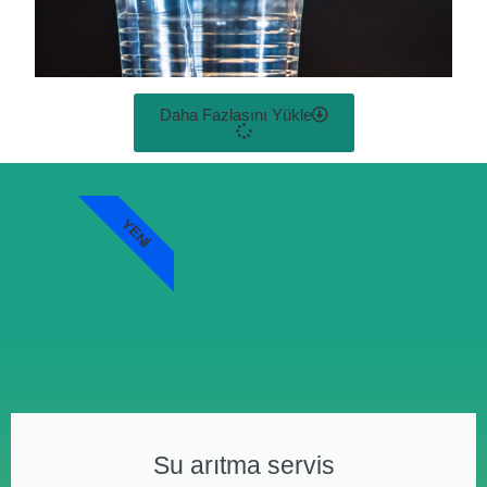
Daha Fazlasını Yükle
YENI
Su arıtma servis