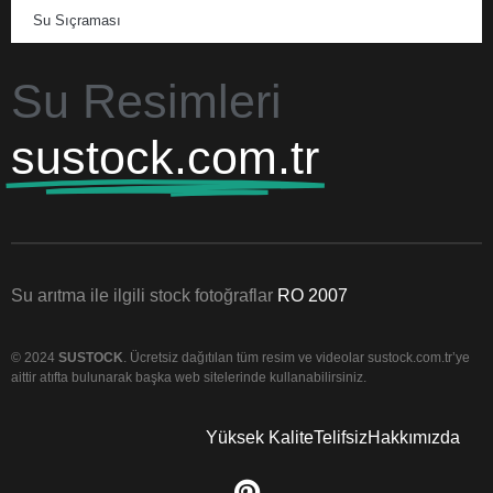
Su Sıçraması
Su Resimleri
sustock.com.tr
Su arıtma ile ilgili stock fotoğraflar
RO 2007
© 2024
SUSTOCK
. Ücretsiz dağıtılan tüm resim ve videolar sustock.com.tr’ye
aittir atıfta bulunarak başka web sitelerinde kullanabilirsiniz.
Yüksek Kalite
Telifsiz
Hakkımızda