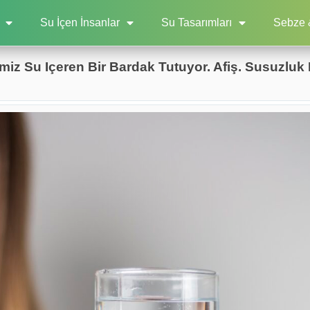
Su İçen İnsanlar
Su Tasarımları
Sebze 
iz Su Içeren Bir Bardak Tutuyor. Afiş. Susuzluk K