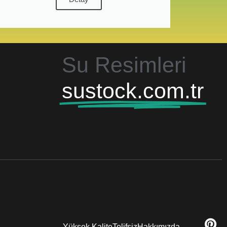
Su Resimleri
sustock.com.tr
Yüksek Kalite
Telifsiz
Hakkımızda