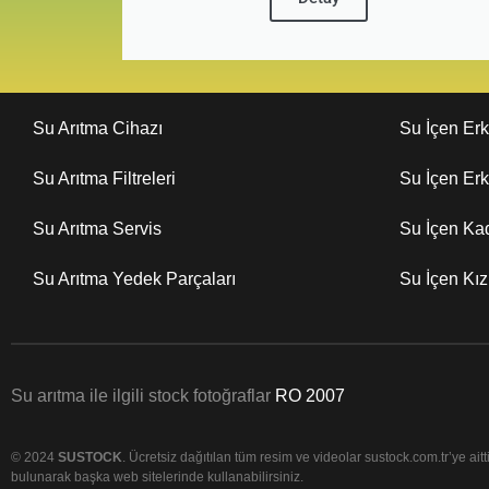
Su Arıtma Cihazı
Su İçen Er
Su Arıtma Filtreleri
Su İçen Er
Su Arıtma Servis
Su İçen Ka
Su Arıtma Yedek Parçaları
Su İçen Kı
Su arıtma ile ilgili stock fotoğraflar
RO 2007
© 2024
SUSTOCK
. Ücretsiz dağıtılan tüm resim ve videolar sustock.com.tr’ye aittir
bulunarak başka web sitelerinde kullanabilirsiniz.