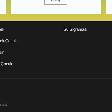
kek
Su Sıçraması
kek Çocuk
dın
z Çocuk
 atıfta