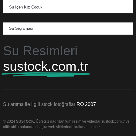
Su İçen Kız Çocuk
Su Sıçraması
Su Resimleri
sustock.com.tr
Su arıtma ile ilgili stock fotoğraflar
RO 2007
© 2024
SUSTOCK
. Ücretsiz dağıtılan tüm resim ve videolar sustock.com.tr’ye
aittir atıfta bulunarak başka web sitelerinde kullanabilirsiniz.