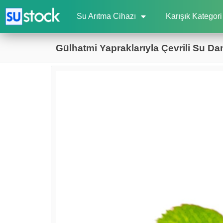
Su Arıtma Cihazı
Karışık Kategori
Gülhatmi Yapraklarıyla Çevrili Su Dam