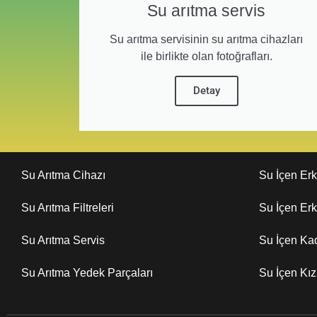
Su arıtma servis
Su arıtma servisinin su arıtma cihazları
ile birlikte olan fotoğrafları.
Detay
Su Arıtma Cihazı
Su İçen Er
Su Arıtma Filtreleri
Su İçen Er
Su Arıtma Servis
Su İçen Ka
Su Arıtma Yedek Parçaları
Su İçen Kı