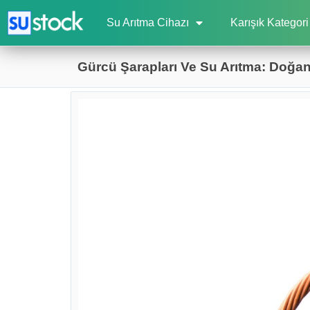
Su Arıtma Cihazı
Karışık Kategori
Gürcü Şarapları Ve Su Arıtma: Doğanı