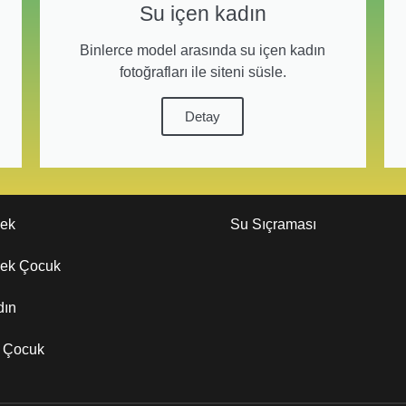
Su içen kadın
Binlerce model arasında su içen kadın
fotoğrafları ile siteni süsle.
Detay
kek
Su Sıçraması
kek Çocuk
dın
z Çocuk