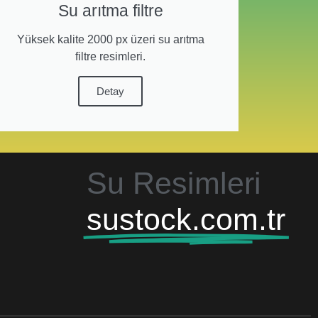
Su arıtma filtre
Yüksek kalite 2000 px üzeri su arıtma
filtre resimleri.
Detay
Su Resimleri
sustock.com.tr