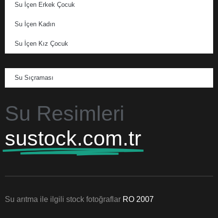
Su İçen Erkek Çocuk
Su İçen Kadın
Su İçen Kız Çocuk
Su Sıçraması
Su Resimleri
sustock.com.tr
Su arıtma ile ilgili stock fotoğraflar
RO 2007