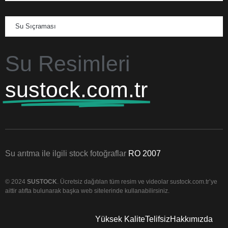
Su Sıçraması
Su Resimleri
sustock.com.tr
Su arıtma ile ilgili stock fotoğraflar
RO 2007
© 2024
SUSTOCK
. Ücretsiz dağıtılan tüm resim ve videolar sustock.com.tr’ye
aittir atıfta bulunarak başka web sitelerinde kullanabilirsiniz.
Yüksek Kalite
Telifsiz
Hakkımızda