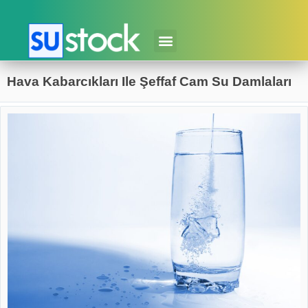
Hava Kabarcıkları Ile Şeffaf Cam Su Damlaları