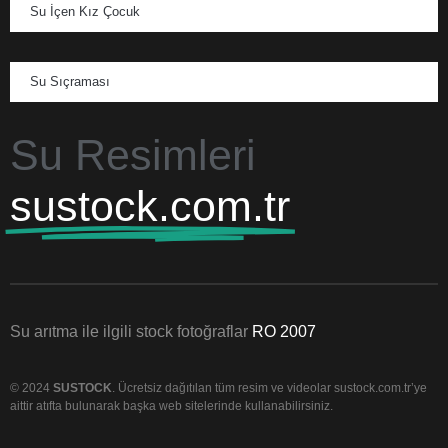
Su İçen Kız Çocuk
Su Sıçraması
Su Resimleri
sustock.com.tr
Su arıtma ile ilgili stock fotoğraflar
RO 2007
© 2024
SUSTOCK
. Ücretsiz dağıtılan tüm resim ve videolar sustock.com.tr’ye
aittir atıfta bulunarak başka web sitelerinde kullanabilirsiniz.