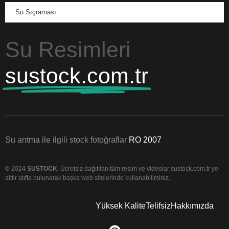
Su Sıçraması
Su Resimleri
sustock.com.tr
Su arıtma ile ilgili stock fotoğraflar
RO 2007
© 2024
SUSTOCK
. Ücretsiz dağıtılan tüm resim ve videolar sustock.com.tr’ye
aittir atıfta bulunarak başka web sitelerinde kullanabilirsiniz.
Yüksek Kalite
Telifsiz
Hakkımızda