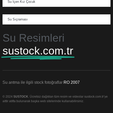
Su İçen Kız Çocuk
Su Sıçraması
Su Resimleri
sustock.com.tr
Su arıtma ile ilgili stock fotoğraflar
RO 2007
© 2024
SUSTOCK
. Ücretsiz dağıtılan tüm resim ve videolar sustock.com.tr’ye
aittir atıfta bulunarak başka web sitelerinde kullanabilirsiniz.