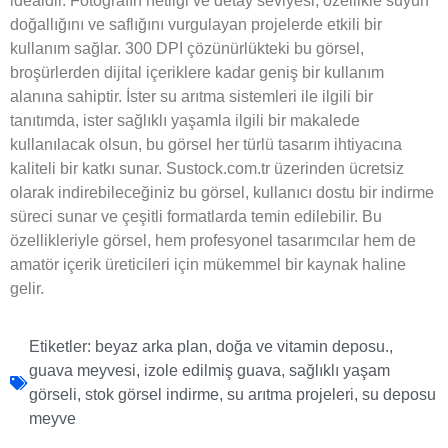
idealdir. Fotoğrafın netliği ve detay seviyesi, özellikle suyun
doğallığını ve saflığını vurgulayan projelerde etkili bir
kullanım sağlar. 300 DPI çözünürlükteki bu görsel,
broşürlerden dijital içeriklere kadar geniş bir kullanım
alanına sahiptir. İster su arıtma sistemleri ile ilgili bir
tanıtımda, ister sağlıklı yaşamla ilgili bir makalede
kullanılacak olsun, bu görsel her türlü tasarım ihtiyacına
kaliteli bir katkı sunar. Sustock.com.tr üzerinden ücretsiz
olarak indirebileceğiniz bu görsel, kullanıcı dostu bir indirme
süreci sunar ve çeşitli formatlarda temin edilebilir. Bu
özellikleriyle görsel, hem profesyonel tasarımcılar hem de
amatör içerik üreticileri için mükemmel bir kaynak haline
gelir.
Etiketler:
beyaz arka plan
,
doğa ve vitamin deposu.
,
guava meyvesi
,
izole edilmiş guava
,
sağlıklı yaşam
görseli
,
stok görsel indirme
,
su arıtma projeleri
,
su deposu
meyve