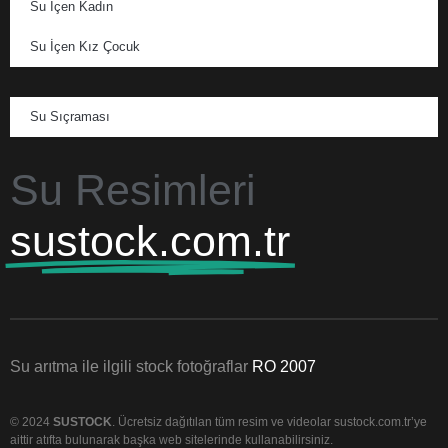
Su İçen Kadın
Su İçen Kız Çocuk
Su Sıçraması
Su Resimleri
sustock.com.tr
Su arıtma ile ilgili stock fotoğraflar
RO 2007
© 2024
SUSTOCK
. Ücretsiz dağıtılan tüm resim ve videolar sustock.com.tr’ye
aittir atıfta bulunarak başka web sitelerinde kullanabilirsiniz.