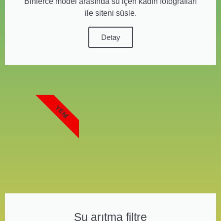
Binlerce model arasında su içen kadın fotoğrafları
ile siteni süsle.
Detay
YENI
Su arıtma filtre