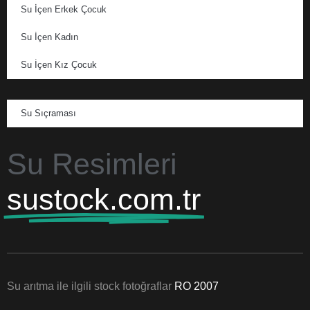
Su İçen Erkek Çocuk
Su İçen Kadın
Su İçen Kız Çocuk
Su Sıçraması
Su Resimleri
sustock.com.tr
Su arıtma ile ilgili stock fotoğraflar
RO 2007