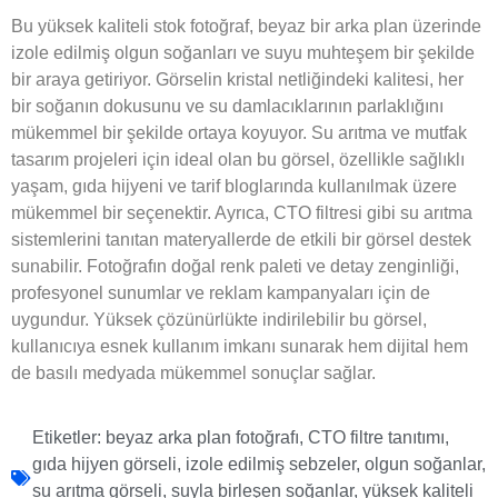
Bu yüksek kaliteli stok fotoğraf, beyaz bir arka plan üzerinde
izole edilmiş olgun soğanları ve suyu muhteşem bir şekilde
bir araya getiriyor. Görselin kristal netliğindeki kalitesi, her
bir soğanın dokusunu ve su damlacıklarının parlaklığını
mükemmel bir şekilde ortaya koyuyor. Su arıtma ve mutfak
tasarım projeleri için ideal olan bu görsel, özellikle sağlıklı
yaşam, gıda hijyeni ve tarif bloglarında kullanılmak üzere
mükemmel bir seçenektir. Ayrıca, CTO filtresi gibi su arıtma
sistemlerini tanıtan materyallerde de etkili bir görsel destek
sunabilir. Fotoğrafın doğal renk paleti ve detay zenginliği,
profesyonel sunumlar ve reklam kampanyaları için de
uygundur. Yüksek çözünürlükte indirilebilir bu görsel,
kullanıcıya esnek kullanım imkanı sunarak hem dijital hem
de basılı medyada mükemmel sonuçlar sağlar.
Etiketler:
beyaz arka plan fotoğrafı
,
CTO filtre tanıtımı
,
gıda hijyen görseli
,
izole edilmiş sebzeler
,
olgun soğanlar
,
su arıtma görseli
,
suyla birleşen soğanlar
,
yüksek kaliteli