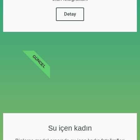
Detay
GÜNCEL
Su içen kadın