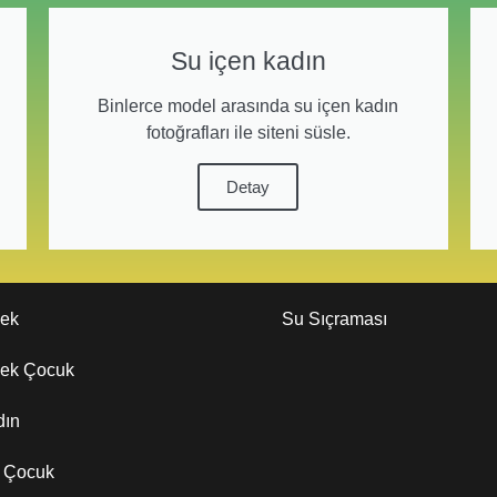
Su içen kadın
Binlerce model arasında su içen kadın
fotoğrafları ile siteni süsle.
Detay
kek
Su Sıçraması
kek Çocuk
dın
z Çocuk