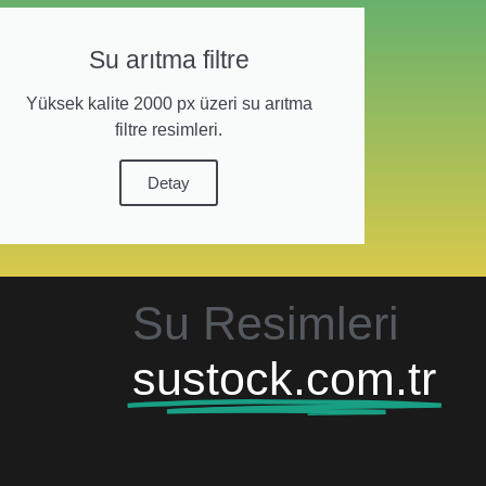
Su arıtma filtre
Yüksek kalite 2000 px üzeri su arıtma
filtre resimleri.
Detay
Su Resimleri
sustock.com.tr