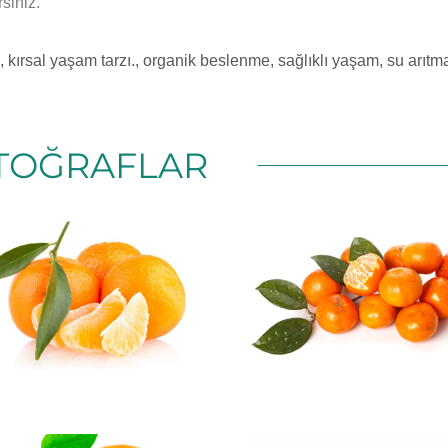
rsiniz.
,
kırsal yaşam tarzı.
,
organik beslenme
,
sağlıklı yaşam
,
su arıtm
TOĞRAFLAR