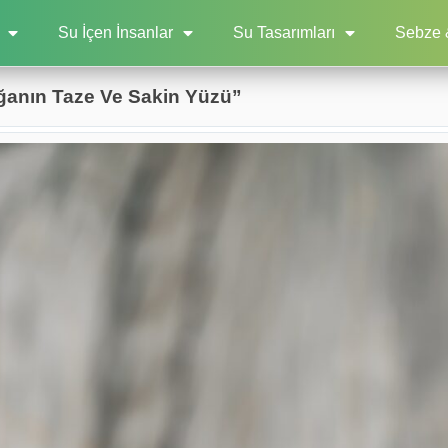
Su İçen İnsanlar
Su Tasarımları
Sebze 
oğanın Taze Ve Sakin Yüzü”