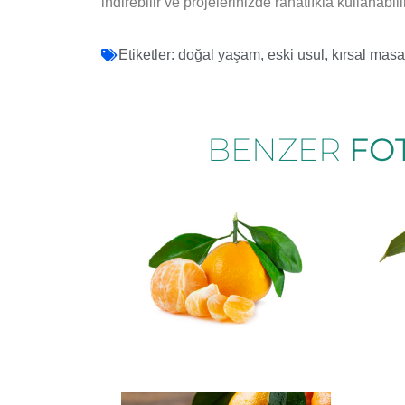
indirebilir ve projelerinizde rahatlıkla kullanabili
Etiketler:
doğal yaşam
,
eski usul
,
kırsal masa
BENZER
FO