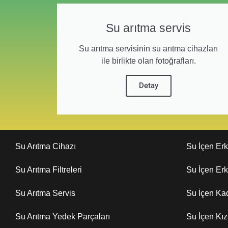
Su arıtma servis
Su arıtma servisinin su arıtma cihazları
ile birlikte olan fotoğrafları.
Detay
Su Arıtma Cihazı
Su İçen Er
Su Arıtma Filtreleri
Su İçen Er
Su Arıtma Servis
Su İçen Ka
Su Arıtma Yedek Parçaları
Su İçen Kı