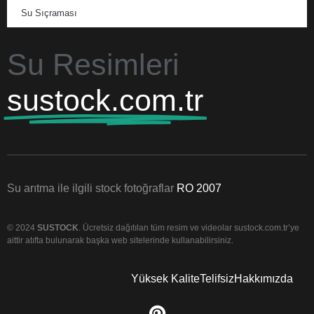
Su Sıçraması
Su Resimleri
sustock.com.tr
Su arıtma ile ilgili stock fotoğraflar
RO 2007
© 2024
SUSTOCK
. Ücretsiz dağıtılan tüm resim ve videolar sustock.com.tr’ye
aittir atıfta bulunarak başka web sitelerinde kullanabilirsiniz.
Yüksek Kalite
Telifsiz
Hakkımızda