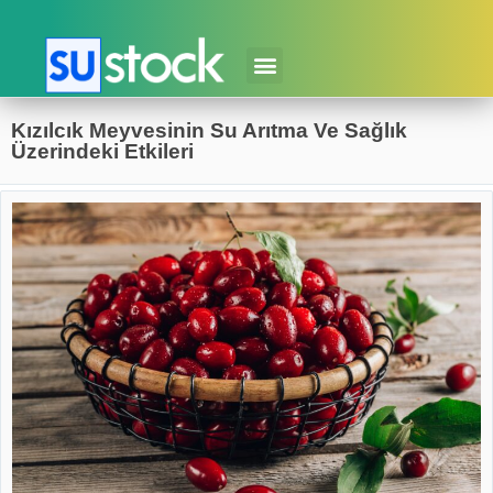
Kızılcık Meyvesinin Su Arıtma Ve Sağlık
Üzerindeki Etkileri