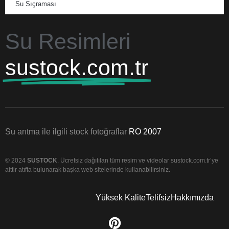
Su Sıçraması
Su Resimleri
sustock.com.tr
Su arıtma ile ilgili stock fotoğraflar
RO 2007
© 2024
SUSTOCK
. Ücretsiz dağıtılan tüm resim ve videolar sustock.com.tr’ye
aittir atıfta bulunarak başka web sitelerinde kullanabilirsiniz.
Yüksek Kalite
Telifsiz
Hakkımızda