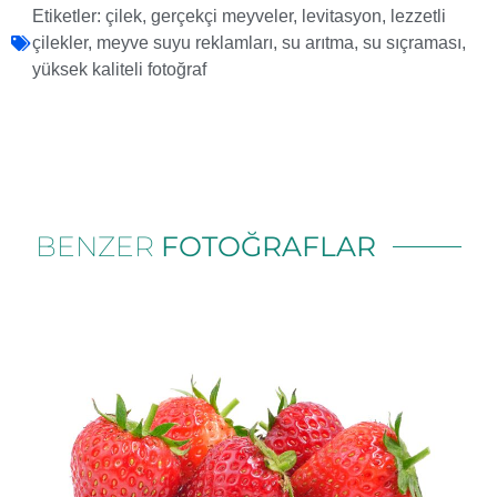
Etiketler:
çilek
,
gerçekçi meyveler
,
levitasyon
,
lezzetli
çilekler
,
meyve suyu reklamları
,
su arıtma
,
su sıçraması
,
yüksek kaliteli fotoğraf
BENZER
FOTOĞRAFLAR