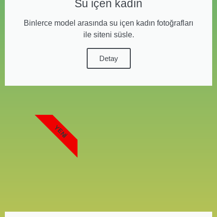
Su içen kadın
Binlerce model arasında su içen kadın fotoğrafları
ile siteni süsle.
Detay
YENI